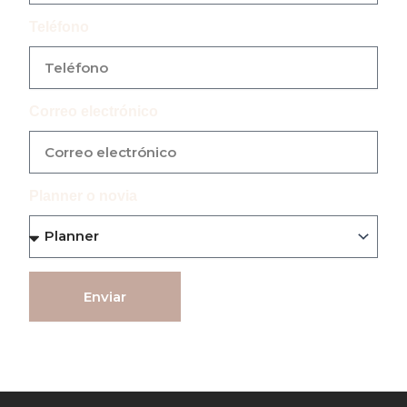
m
Teléfono
Correo electrónico
Planner o novia
Enviar