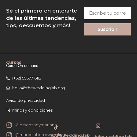
Escribe
Sé el primero en enterarte
tu
de las últimas tendencias,
correo
tips, descuentos y más!
Suscribir
Cursos
Curso On demand
(+52) 5567716112
hello@theweddinglab.org
Aviso de privacidad
Términos y condiciones
I
T
@essenzabymariana
n
i
s
k
@marcelaborroweddings
@thewedding.lab
@thewedding.lab