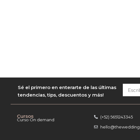
Escribe
Sé el primero en enterarte de las últimas
tu
tendencias, tips, descuentos y más!
correo
Cursos
(+52) 5651243345
Curso On demand
hello@theweddingl