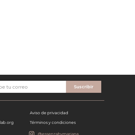
Suscribir
Aviso de privacidad
ab.org
Términos y condiciones
@essenzabymariana