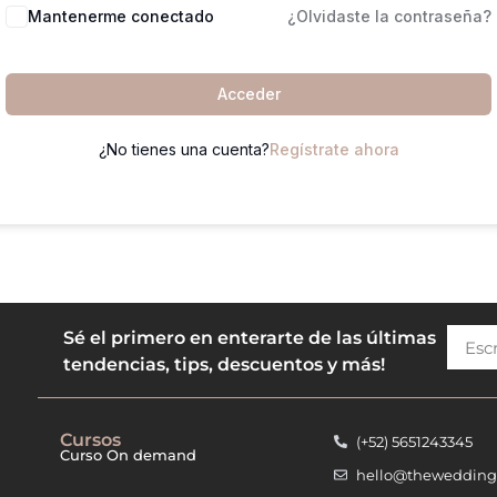
Mantenerme conectado
¿Olvidaste la contraseña?
Acceder
¿No tienes una cuenta?
Regístrate ahora
Escribe
Sé el primero en enterarte de las últimas
tu
tendencias, tips, descuentos y más!
correo
Cursos
(+52) 5651243345
Curso On demand
hello@thewedding