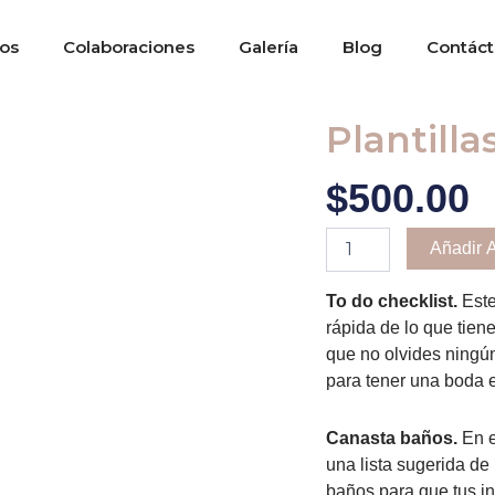
os
Colaboraciones
Galería
Blog
Contác
Plantilla
$
500.00
Plantillas
Añadir A
cantidad
To do checklist.
Este
rápida de lo que tie
que no olvides ningún
para tener una boda e
Canasta baños.
En e
una lista sugerida de 
baños para que tus in