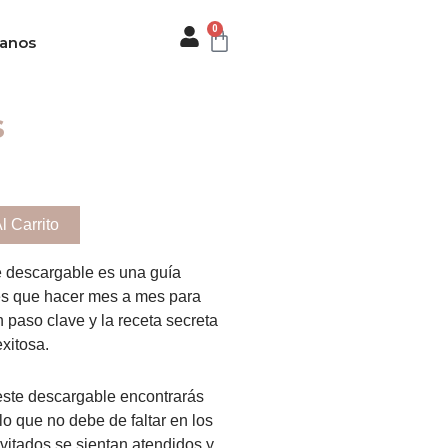
0
Carrito
tanos
s
l Carrito
 descargable es una guía
nes que hacer mes a mes para
 paso clave y la receta secreta
xitosa.
ste descargable encontrarás
lo que no debe de faltar en los
vitados se sientan atendidos y