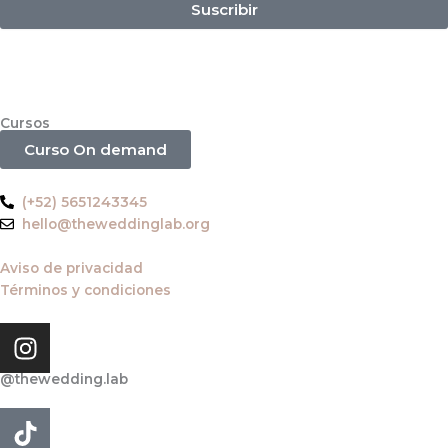
Suscribir
Cursos
Curso On demand
(+52) 5651243345
hello@theweddinglab.org
Aviso de privacidad
Términos y condiciones
I
n
s
@thewedding.lab
t
T
a
i