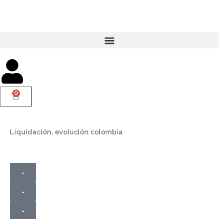
Ir
al
contenido
0
Carrito
Liquidación, evolución colombia
-
-
-