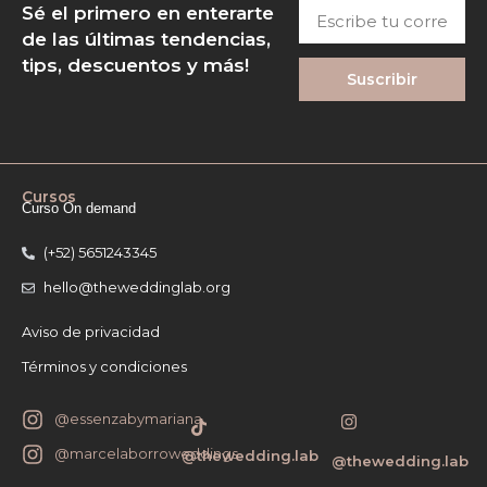
Escribe
Sé el primero en enterarte
tu
de las últimas tendencias,
correo
tips, descuentos y más!
Suscribir
Cursos
Curso On demand
(+52) 5651243345
hello@theweddinglab.org
Aviso de privacidad
Términos y condiciones
I
T
@essenzabymariana
n
i
s
k
@marcelaborroweddings
@thewedding.lab
@thewedding.lab
t
t
a
o