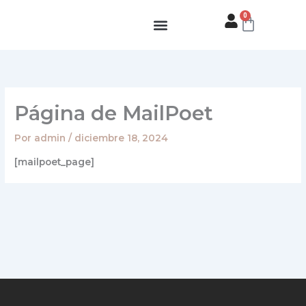
Ir
0
Carrito
al
contenido
Página de MailPoet
Por
admin
/
diciembre 18, 2024
[mailpoet_page]