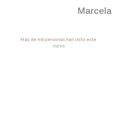
Marcela
Más de mil personas han visto este
curso
¿Estás listo para llevar
UNA boda al siguiente